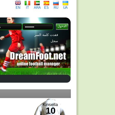
EN
IT
ARA
ES
RU
UA
فقدت كلمة السر
سجل
Kinsella
10