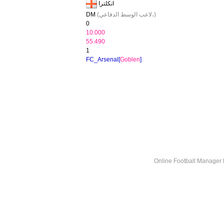
انكلترا
(لاعب الوسط الدفاعي،)
DM
0
10.000
55.490
1
FC_Arsenal[
Goblen
]
Online Football Manage