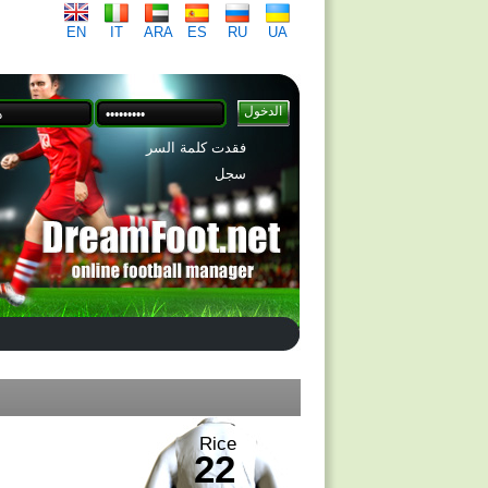
EN
IT
ARA
ES
RU
UA
فقدت كلمة السر
سجل
Rice
22