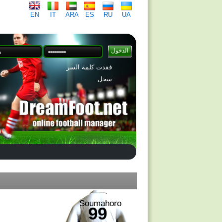
EN
IT
ARA
ES
RU
UA
فقدت كلمة السر
سجل
Soumahoro
99