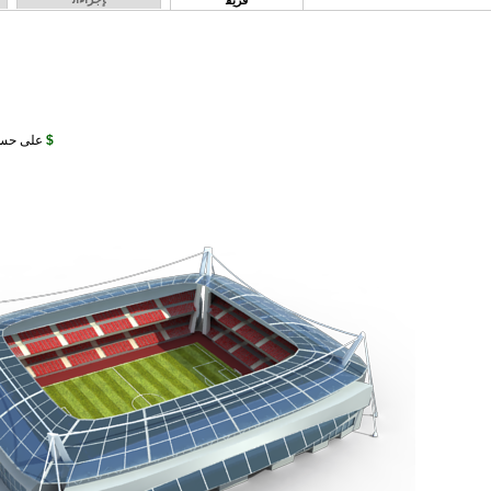
فريق
1 331 727 679 $
على حس