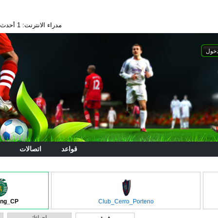
مدراء الانترنت: 1
أحدث الا
قواعد
اتصالات
ing_CP
Club_Cerro_Porteno
إجراءات