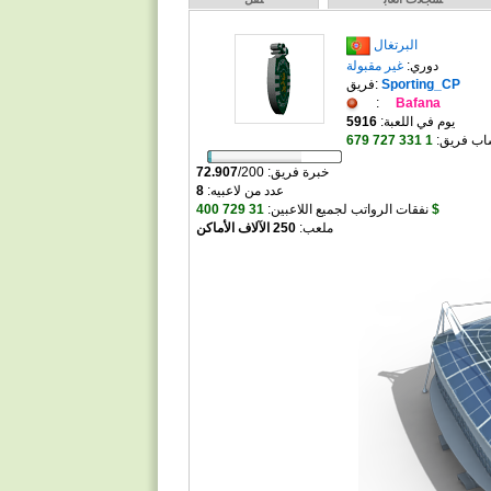
البرتغال
دوري:
غير مقبولة
Sporting_CP
فريق:
:
Bafana
يوم في اللعبة:
5916
اب فريق:
خبرة فريق:
200
/
72.907
عدد من لاعبيه:
8
31 729 400 $
نفقات الرواتب لجميع اللاعبين:
ملعب:
250 الآلاف الأماكن