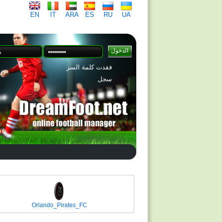
EN
IT
ARA
ES
RU
UA
فقدت كلمة السر
سجل
Orlando_Pirates_FC